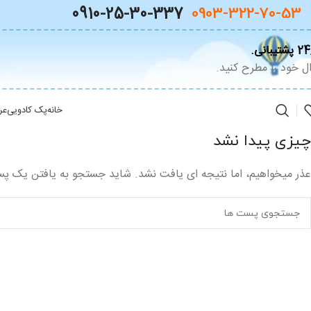
0910-25-30-337
0903-322-70-53
تیبانی.
ل خود را مطرح کنید.
خانه
پک کادویی
عر
چیزی پیدا نشد
عذر میخواهیم، اما نتیجه ای یافت نشد. شاید جستجو به یافتن یک پ