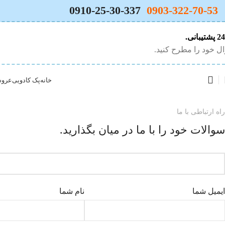
0910-25-30-337
0903-322-70-53
یبانی.
ل خود را مطرح کنید.
خانه
پک کادویی
عروس
راه ارتباطی با ما
سوالات خود را با ما در میان بگذارید.
ایمیل شما
نام شما