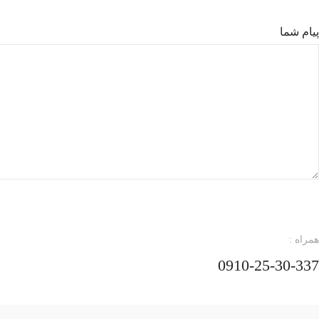
پیام شما
اینستاگرام
یوتیوب
پینترست
تلگرام
همراه :
0910-25-30-337