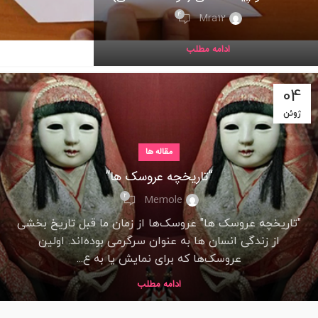
4
Mra12
ادامه مطلب
04
ژوئن
مقاله ها
“تاریخچه عروسک ها”
2
Memole
"تاریخچه عروسک ها" عروسک‌ها از زمان ما قبل تاریخ بخشی
از زندگی انسان ها به عنوان سرگرمی بوده‌اند. اولین
عروسک‌ها که برای نمایش یا به ع...
ادامه مطلب