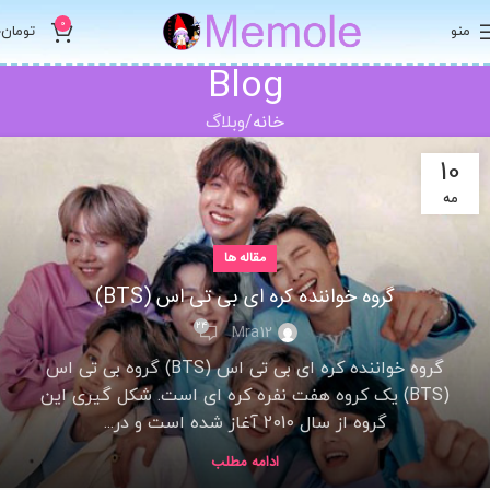
0
منو
تومان
0
Blog
خانه
وبلاگ
10
مه
مقاله ها
گروه خواننده کره ای بی تی اس (BTS)
24
Mra12
گروه خواننده کره ای بی تی اس (BTS) گروه بی تی اس
(BTS) یک کروه هفت نفره کره ای است. شکل گیری این
گروه از سال 2010 آغاز شده است و در...
ادامه مطلب