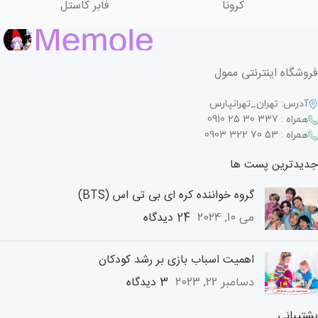
کرونا
فابر کاستل
فروشگاه اینترنتی ممول
آدرس: تهران_تهرانپارس
همراه : 337 30 25 0910
همراه : 53 70 322 0903
جدیدترین پست ها
گروه خواننده کره ای بی تی اس (BTS)
24 دیدگاه
می 10, 2024
اهمیت اسباب بازی بر رشد کودکان
3 دیدگاه
دسامبر 22, 2023
پشتیبانی