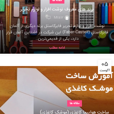
مقاله ها
برند های معروف نوشت افزار و لوازم تحریر
2
Mra12
نوشت افزار و لوازم تحریر فابرکاستل برند دیگری از آلمان
فابرکاستل (Faber-Castell) این شرکت در اشتاین آلمان قرار
دارد، یکی از قديمي‌ترين...
ادامه مطلب
05
آگوست
مقاله ها
ساخت هواپیما کاغذی (موشک کاغذی)