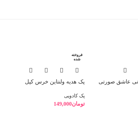
فروخته
شده
پونی عاشق صورتی
پک هدیه ولنتاین خرس کپل
پک کادویی
تومان
149,000