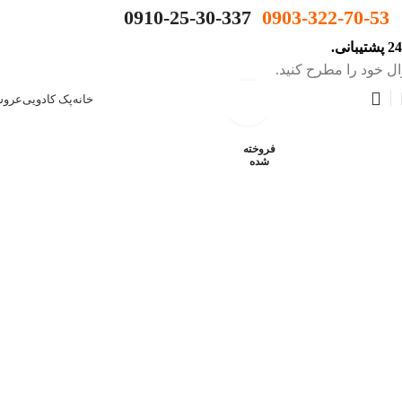
0910-25-30-337
0903-322-70-53
یبانی.
ل خود را مطرح کنید.
خانه
پک کادویی
عروس
برای بزرگنمایی کلیک کنید
فروخته
شده