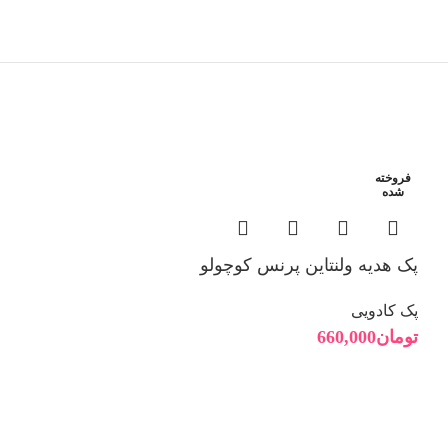
فروخته
فروخته
شده
شده
پک هدیه ولنتاین پرنس کوچولو
پک کادویی
تومان
660,000