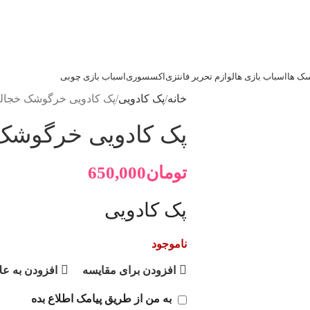
ک ها
اسباب بازی ها
لوازم تحریر فانتزی
اکسسوری
اسباب بازی چوبی
خانه
پک کادویی
پک کادویی خرگوشک خجال
پک کادویی خرگوشک
تومان
650,000
پک کادویی
ناموجود
افزودن برای مقایسه
افزودن به عل
به من از طریق پیامک اطلاع بده