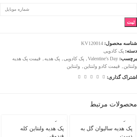
ثبت
شناسه محصول:
KV120014
دسته:
پک کادویی
برچسب:
Valentine's Day
,
پک کادویی
,
پک هدیه
,
قیمت پک هدیه
ولنتاین
,
قیمت کادو ولنتاین
,
ولنتاین
اشتراک گذاری:
محصولات مرتبط
فروخته
فروخته
شده
شده
پک هدیه سالیوان گل به
پک هدیه ولنتاین کله
دست
فندوقی