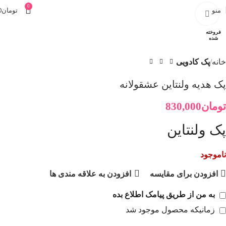
0
منو
تومان
0
برای بزرگنمایی کلیک کنید
فروخته
شده
خانه
پک کادویی
پک هدیه ولنتاین عشقولانه
تومان
830,000
پک ولنتاین
ناموجود
افزودن برای مقایسه
افزودن به علاقه مندی ها
به من از طریق پیامک اطلاع بده
زمانیکه محصول موجود شد