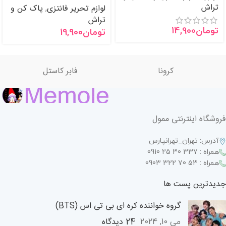
تراش
لوازم تحریر فانتزی
پاک کن و
,
تراش
تومان
14,900
تومان
19,900
کرونا
فابر کاستل
فروشگاه اینترنتی ممول
آدرس: تهران_تهرانپارس
همراه : 337 30 25 0910
همراه : 53 70 322 0903
جدیدترین پست ها
گروه خواننده کره ای بی تی اس (BTS)
24 دیدگاه
می 10, 2024