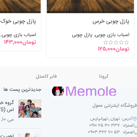
پازل چوبی خرس
پازل چوبی خوک
اسباب بازی چوبی
پازل چوبی
اسباب بازی چوبی
,
,
تومان
143,000
تومان
125,000
کرونا
فابر کاستل
جدیدترین پست ها
گروه خو
فروشگاه اینترنتی ممول
اس (BTS)
آدرس: تهران_تهرانپارس
می 10, 2024
همراه : 337 30 25 0910
همراه : 53 70 322 0903
اهمیت ا