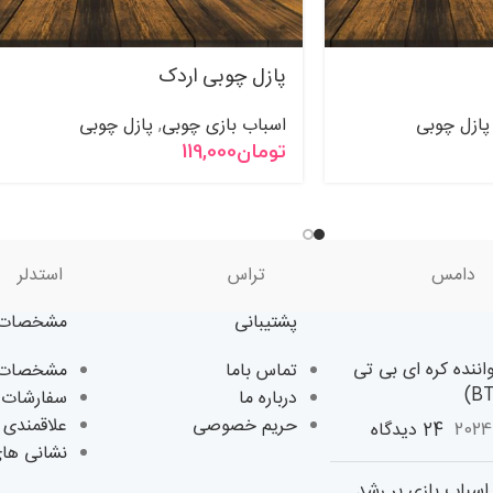
پازل چوبی اردک
پازل چوبی
اسباب بازی چوبی
پازل چوبی
,
تومان
119,000
دامس
تراس
استدلر
پشتیبانی
مشخصات 
اننده کره ای بی تی
تماس باما
مشخصات ک
درباره ما
سفارشات 
حریم خصوصی
علاقمندی 
24 دیدگاه
نشانی ها
سباب بازی بر رشد