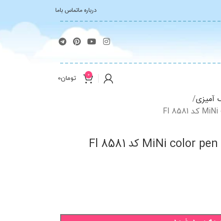
درباره ما
تماس باما
0
تومان
0
گ آمیزی