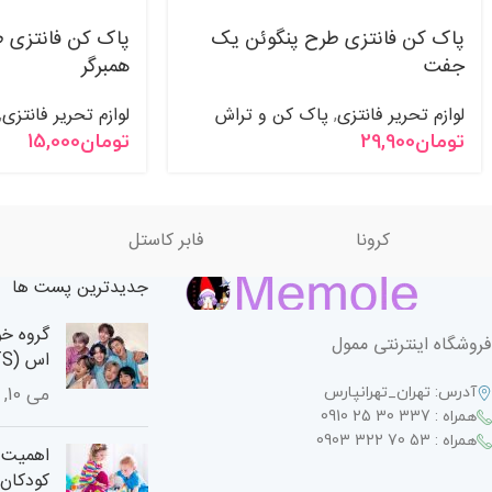
پاک کن فانتزی طرح پنگوئن یک
پاک کن فانتزی 
جفت
همبرگر
لوازم تحریر فانتزی
پاک کن و تراش
لوازم تحریر فانتزی
,
,
تومان
29,900
تومان
15,000
کرونا
فابر کاستل
جدیدترین پست ها
گروه خو
فروشگاه اینترنتی ممول
اس (BTS)
آدرس: تهران_تهرانپارس
می 10, 2024
همراه : 337 30 25 0910
همراه : 53 70 322 0903
اهمیت ا
کودکان