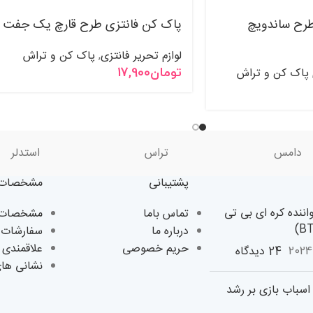
طرح ساندویچ
پاک کن فانتزی طرح قارچ یک جفت
لوازم تحریر فانتزی
پاک کن و تراش
,
پاک کن و تراش
تومان
17,900
دامس
تراس
استدلر
پشتیبانی
مشخصات 
اننده کره ای بی تی
تماس باما
مشخصات ک
درباره ما
سفارشات 
حریم خصوصی
علاقمندی 
24 دیدگاه
نشانی ها
سباب بازی بر رشد