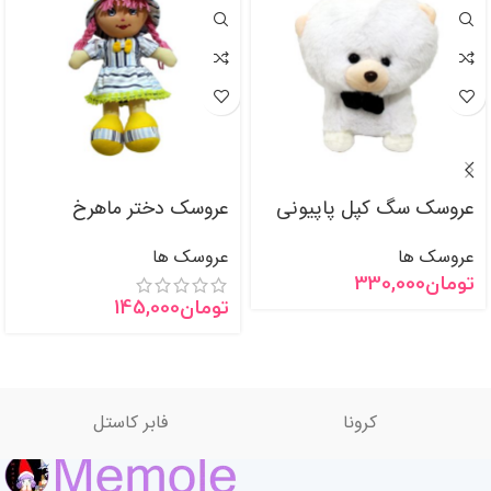
عروسک سگ کپل پاپیونی
عروسک دختر ماهرخ
عروسک ها
عروسک ها
تومان
330,000
تومان
145,000
کرونا
فابر کاستل