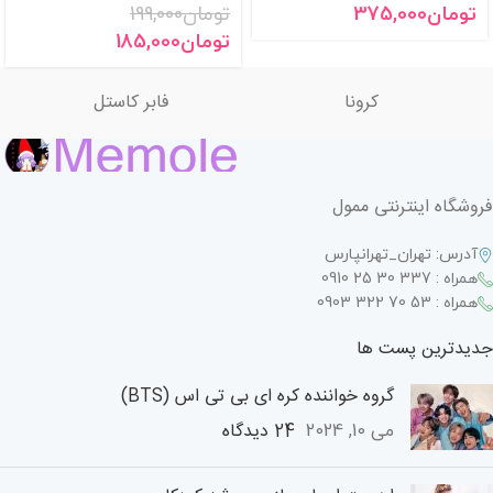
تومان
375,000
تومان
199,000
تومان
185,000
کرونا
فابر کاستل
فروشگاه اینترنتی ممول
آدرس: تهران_تهرانپارس
همراه : 337 30 25 0910
همراه : 53 70 322 0903
جدیدترین پست ها
گروه خواننده کره ای بی تی اس (BTS)
24 دیدگاه
می 10, 2024