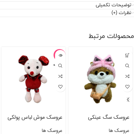
توضیحات تکمیلی
نظرات (0)
محصولات مرتبط
-7%
فروخته
شده
عروسک سگ عینکی
عروسک موش لباس پولکی
عروسک ها
عروسک ها