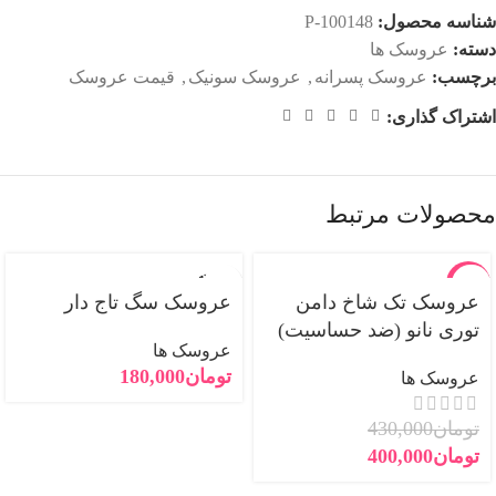
شناسه محصول:
P-100148
دسته:
عروسک ها
برچسب:
عروسک پسرانه
,
عروسک سونیک
,
قیمت عروسک
اشتراک گذاری:
محصولات مرتبط
فروخته
-7%
شده
عروسک تک شاخ دامن
عروسک سگ تاج دار
توری نانو (ضد حساسیت)
جدید
عروسک ها
تومان
180,000
عروسک ها
تومان
430,000
تومان
400,000