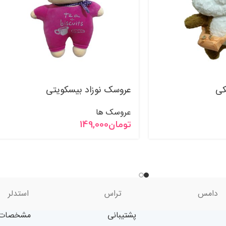
کی
عروسک نوزاد بیسکویتی
عروسک ها
تومان
149,000
دامس
تراس
استدلر
پشتیبانی
مشخصات 