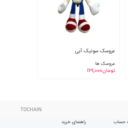
عروسک سونیک آبی
عروسک زرافه گ
عروسک ها
عروسک ها
تومان
169,000
تومان
172,000
TOCHAIN
حساب
راهنمای خرید