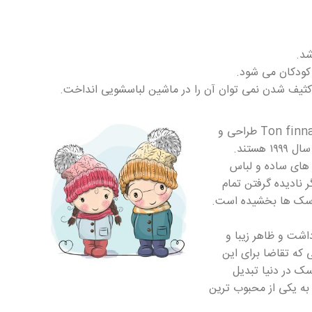
شد.
ودکان می شود.
کثیف شدن نمی توان آن را در ماشین لباسشویی انداخت.
👫عروسک روسی اولین بار توسط یک طراح خانم اهل نروژ به‌نام Ton finnanger طراحی و
ساخته‌شد. عروسک های روسی نتیجه ذهن خلاق خانم تون فینانجر در سال ۱۹۹۹ هستند.
های ساده و لباس
ر نادیده گرفتن تمام
وسک ها بخشیده است.
اشت و ظاهر زیبا و
که تقاضا برای این
ک در دنیا تبدیل
ه یکی از محبوب ترین