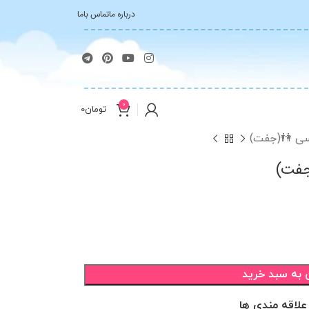
درباره ما
تماس باما
0
تومان
0
سی 👫(جفت)
جفت)
 به سبد خرید
علاقه مندی ها