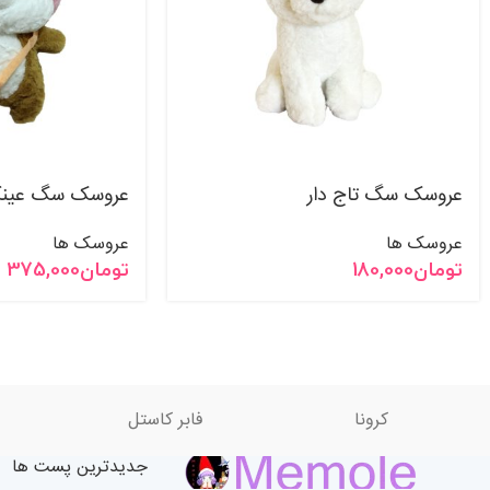
عروسک سگ تاج دار
عروسک سگ عین
عروسک ها
عروسک ها
تومان
180,000
تومان
375,000
کرونا
فابر کاستل
جدیدترین پست ها