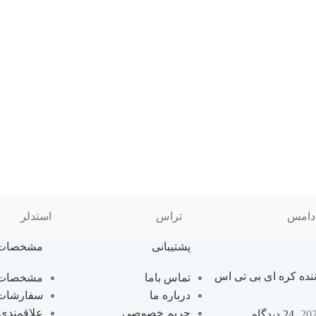
دامس
تراس
استدلر
پشتیبانی
مشخصات
نده کره ای بی تی اس
تماس باما
مشخصات 
درباره ما
سفارشات
حریم خصوصی
علاقمندی
24 دیدگاه