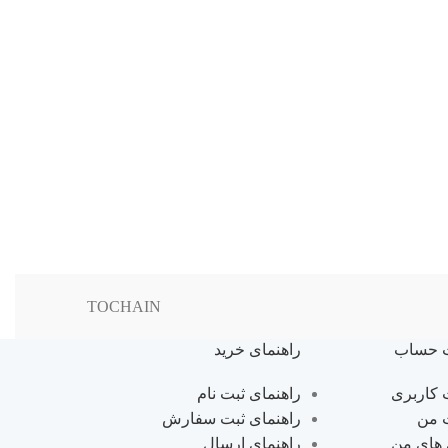
عروسک زرافه
عروسک ها
تومان
172,000
TOCHAIN
 حساب
راهنمای خرید
کاربری
راهنمای ثبت نام
 من
راهنمای ثبت سفارش
 های من
راهنمای ارسال