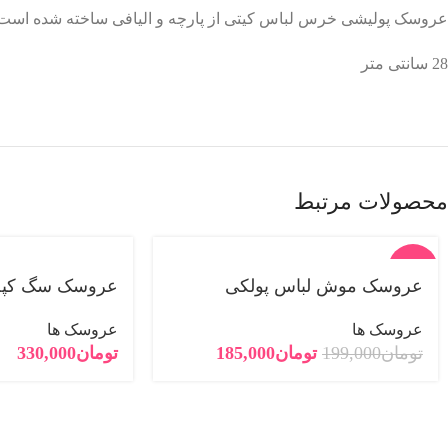
عروسک پولیشی خرس لباس کیتی از پارچه و الیافی ساخته شده اس
اینستاگرام
28 سانتی متر
یوتیوب
پینترست
تلگرام
محصولات مرتبط
-7%
عروسک موش لباس پولکی
عروسک سگ کپل 
فروخته
شده
عروسک ها
عروسک ها
تومان
199,000
تومان
185,000
تومان
330,000