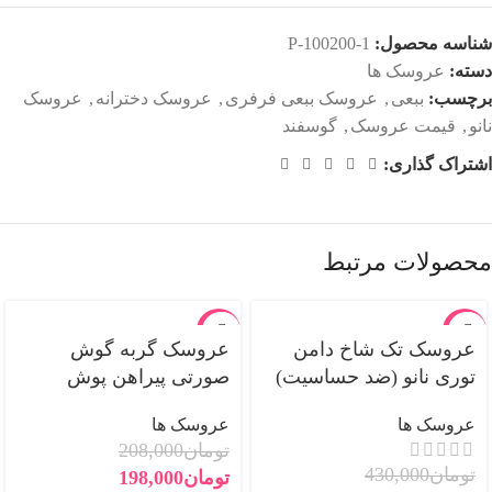
شناسه محصول:
P-100200-1
دسته:
عروسک ها
برچسب:
ببعی
,
عروسک ببعی فرفری
,
عروسک دخترانه
,
عروسک
نانو
,
قیمت عروسک
,
گوسفند
اشتراک گذاری:
محصولات مرتبط
-5%
-7%
عروسک تک شاخ دامن
عروسک گربه گوش
فروخته
توری نانو (ضد حساسیت)
صورتی پیراهن پوش
جدید
شده
عروسک ها
عروسک ها
تومان
208,000
تومان
430,000
تومان
198,000