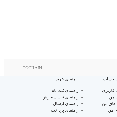
پاک کن فانت
دار
لوازم تحریر فان
تومان
20,000
TOCHAIN
 حساب
راهنمای خرید
کاربری
راهنمای ثبت نام
 من
راهنمای ثبت سفارش
 های من
راهنمای ارسال
ی من
راهنمای پرداخت