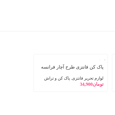
فروخته
شده
پاک کن فانتزی طرح آچار فرانسه
لوازم تحریر فانتزی
,
پاک کن و تراش
تومان
34,900