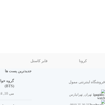
کرونا
فابر کاستل
جدیدترین پست ها
گروه خوان
فروشگاه اینترنتی ممول
(BTS)
می 10, 2024
آدرس: تهران_تهرانپارس
همراه : 337 30 25 0910