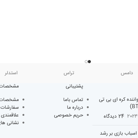
دامس
تراس
استدلر
پشتیبانی
مشخصات 
اننده کره ای بی تی
تماس باما
مشخصات ک
درباره ما
سفارشات 
حریم خصوصی
علاقمندی 
24 دیدگاه
نشانی ها
سباب بازی بر رشد