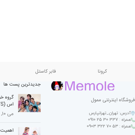
کرونا
فابر کاستل
جدیدترین پست ها
گروه خو
فروشگاه اینترنتی ممول
اس (BTS)
آدرس: تهران_تهرانپارس
می 10, 2024
همراه : 337 30 25 0910
همراه : 53 70 322 0903
اهمیت ا