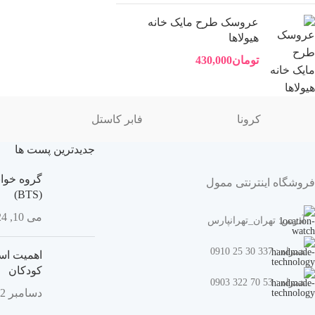
عروسک طرح مایک خانه
هیولاها
تومان
430,000
کرونا
فابر کاستل
جدیدترین پست ها
گروه خوان
فروشگاه اینترنتی ممول
(BTS)
می 10, 2024
آدرس: تهران_تهرانپارس
همراه : 337 30 25 0910
اهمیت اسب
کودکان
همراه : 53 70 322 0903
دسامبر 22, 2023