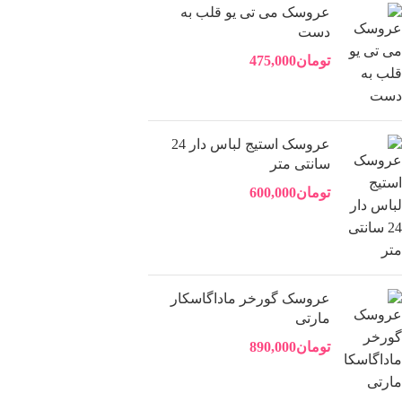
عروسک می تی یو قلب به
یوتیوب
دست
پینترست
تومان
475,000
تلگرام
عروسک استیج لباس دار 24
سانتی متر
تومان
600,000
عروسک گورخر ماداگاسکار
مارتی
تومان
890,000