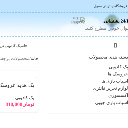
 فروشگاه اینترنتی ممول
 پشتیبانی.
ال خود را مطرح کنید.
خانه
پک کادویی
عرو
دسته بندی محصولات
خانه
محصولات برچسب
پک کادویی
عروسک ها
فروخته
اسباب بازی ها
شده
پک هدیه عروسک 
لوازم تحریر فانتزی
اکسسوری
پک کادویی
اسباب بازی چوبی
تومان
810,000