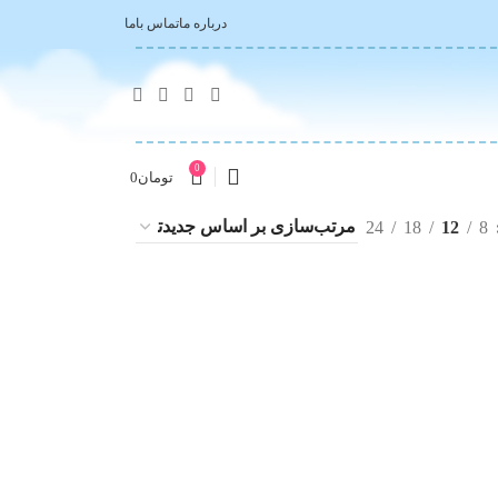
درباره ما
تماس باما
0
تومان
0
24
18
12
8