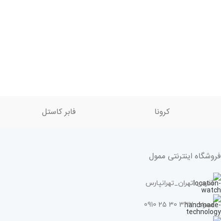
کرونا
فابر کاستل
فروشگاه اینترنتی ممول
آدرس: تهران_تهرانپارس
همراه : 337 30 25 0910