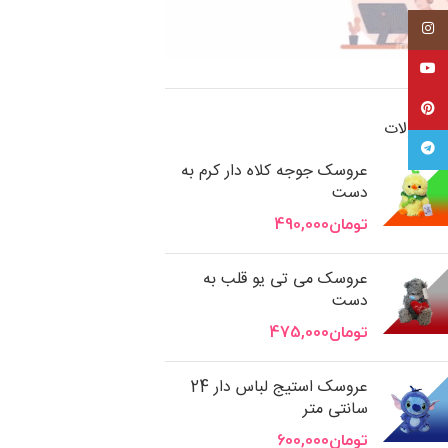
اینستاگرام
یوتیوب
پینترست
محصولات
تلگرام
عروسک جوجه کلاه دار کرم به
دست
تومان
490,000
عروسک می تی یو قلب به
دست
تومان
475,000
عروسک استیج لباس دار 24
سانتی متر
تومان
600,000