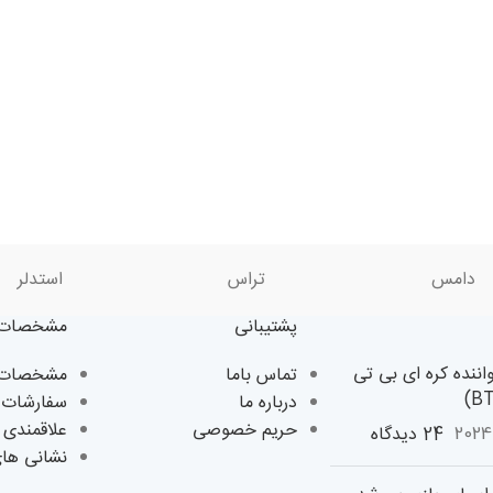
دامس
تراس
استدلر
پشتیبانی
مشخصات 
اننده کره ای بی تی
تماس باما
مشخصات ک
درباره ما
سفارشات 
حریم خصوصی
علاقمندی 
24 دیدگاه
نشانی ها