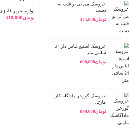
عروسک می تی یو قلب به
یوتیوب
دست
لوازم تحریر فانتزی
تومان
310,000
پینترست
تومان
475,000
تلگرام
عروسک استیج لباس دار 24
سانتی متر
تومان
600,000
عروسک گورخر ماداگاسکار
مارتی
تومان
890,000