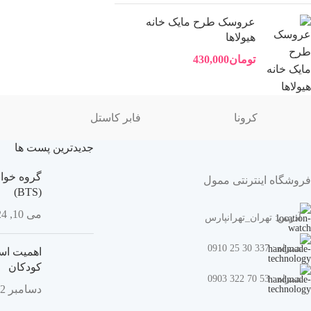
عروسک طرح مایک خانه
هیولاها
تومان
430,000
کرونا
فابر کاستل
جدیدترین پست ها
گروه خوان
فروشگاه اینترنتی ممول
(BTS)
می 10, 2024
آدرس: تهران_تهرانپارس
همراه : 337 30 25 0910
اهمیت اسب
کودکان
همراه : 53 70 322 0903
دسامبر 22, 2023