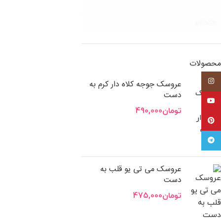
محصولات
اینستاگرام
عروسک جوجه کلاه دار کرم به
دست
یوتیوب
تومان
490,000
پینترست
تلگرام
عروسک می تی یو قلب به
دست
تومان
475,000