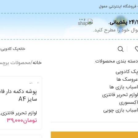
 فروشگاه اینترنتی ممول
2 پشتیبانی.
ال خود را مطرح کنید.
خانه
پک کادویی
ع
دسته بندی محصولات
خانه
محصولات برچسب 
پک کادویی
عروسک ها
فروخت
اسباب بازی ها
ه شده
پوشه دکمه دار فا
لوازم تحریر فانتزی
سایز A4
اکسسوری
اسباب بازی چوبی
لوازم تحریر فانتزی
,
تومان
39,000