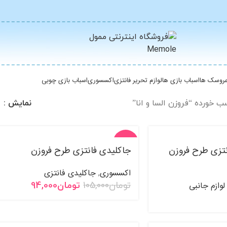
روسک ها
اسباب بازی ها
لوازم تحریر فانتزی
اکسسوری
اسباب بازی چوبی
خورده “فروزن السا و انا”
نمایش
8
-10%
نتزی طرح فروزن
جاکلیدی فانتزی طرح فروزن
فروخت
اکسسوری
جاکلیدی فانتزی
ه شده
,
لوازم جانبی
تومان
105,000
تومان
94,000