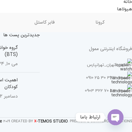
کرونا
فابر کاستل
جدیدترین پست ها
گروه خوان
فروشگاه اینترنتی ممول
(BTS)
می 10, 2024
آدرس: تهران_تهرانپارس
همراه : 337 30 25 0910
اهمیت اسب
کودکان
همراه : 53 70 322 0903
دسامبر 22, 2023
ارتباط باما
e
-TEMOS STUDIO
2019 CREATED BY
. PREMIUM E-COMMERCE SOLUTIONS.
X
Open