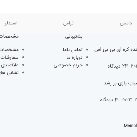
دامس
تراس
استدلر
پشتیبانی
مشخصات 
نده کره ای بی تی اس
تماس باما
مشخصات ک
درباره ما
سفارشات 
حریم خصوصی
علاقمندی 
24 دیدگاه
نشانی ها
اب بازی بر رشد
3 دیدگاه
Memol