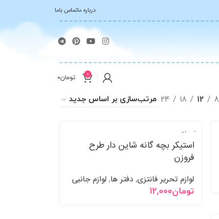
درباره ما
تماس باما
0
تومان
0
24
18
12
فروخت
ه شده
استیکر بچه گانه شاین دار طرح
فروزن
لوازم تحریر فانتزی
دفتر ها
لوازم جانبی
,
,
تومان
12,000