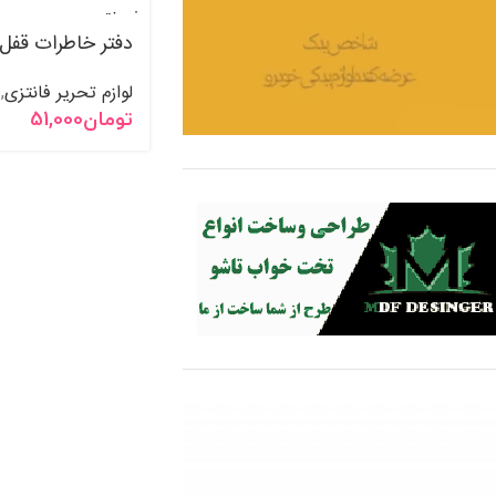
فروخت
ه شده
دفتر خاطرات قفل 
لوازم تحریر فانتزی
,
تومان
51,000