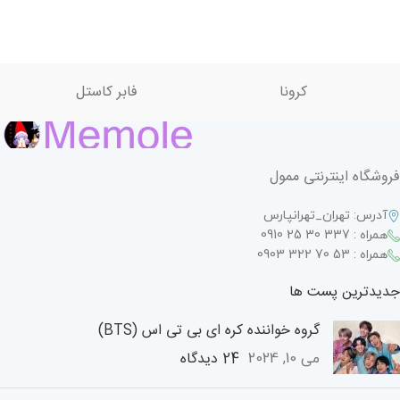
کرونا
فابر کاستل
فروشگاه اینترنتی ممول
آدرس: تهران_تهرانپارس
همراه : 337 30 25 0910
همراه : 53 70 322 0903
جدیدترین پست ها
گروه خواننده کره ای بی تی اس (BTS)
24 دیدگاه
می 10, 2024