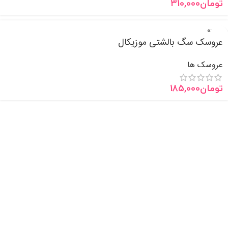
تومان
310,000
فروخته
شده
عروسک سگ بالشتی موزیکال
جدید
عروسک ها
تومان
185,000