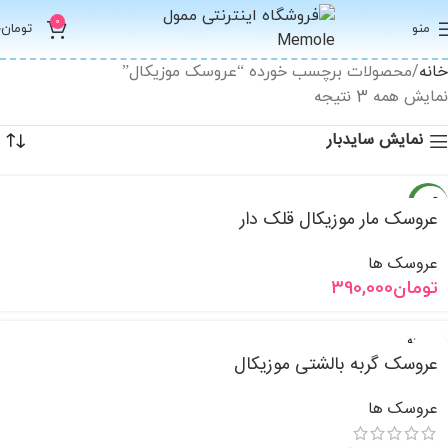
0
منو
تومان
0
خانه
محصولات برچسب خورده “عروسک موزیکال”
نمایش همه 3 نتیجه
نمایش سایدبار
جدید
عروسک مار موزیکال قلک دار
عروسک ها
تومان
390,000
فروخته
شده
عروسک گربه بالشتی موزیکال
جدید
عروسک ها