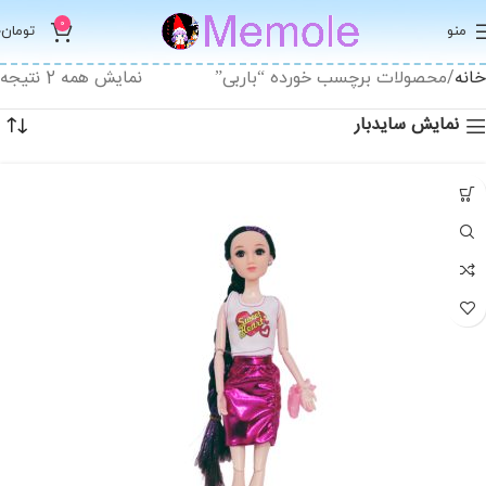
0
منو
تومان
0
خانه
نمایش همه 2 نتیجه
محصولات برچسب خورده “باربی”
نمایش سایدبار