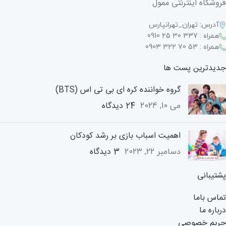
فروشگاه اینترنتی ممول
آدرس: تهران_تهرانپارس
همراه : 337 30 25 0910
همراه : 53 70 322 0903
جدیدترین پست ها
گروه خواننده کره ای بی تی اس (BTS)
24 دیدگاه
می 10, 2024
اهمیت اسباب بازی بر رشد کودکان
3 دیدگاه
دسامبر 22, 2023
پشتیبانی
تماس باما
درباره ما
حریم خصوصی