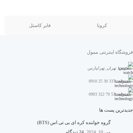
کرونا
فابر کاستل
فروشگاه اینترنتی ممول
آدرس: تهران_تهرانپارس
همراه : 337 30 25 0910
همراه : 53 70 322 0903
جدیدترین پست ها
گروه خواننده کره ای بی تی اس (BTS)
می 10, 2024
24 دیدگاه