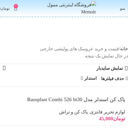
0
منو
تومان
0
قیمت و خرید عروسک های پولیشی
خارجی و ایرانی ضد حساسیت
خانه
قیمت و خرید عروسک های پولیشی خارجی
در حال نمایش یک نتیجه
نمایش سایدبار
استدلر
حذف فیلترها
پاک کن استدلر مدل Rasoplast Combi 526 bt30
لوازم تحریر فانتزی
,
پاک کن و تراش
تومان
45,000