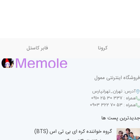
کرونا
فابر کاستل
فروشگاه اینترنتی ممول
آدرس: تهران_تهرانپارس
همراه : 337 30 25 0910
همراه : 53 70 322 0903
جدیدترین پست ها
گروه خواننده کره ای بی تی اس (BTS)