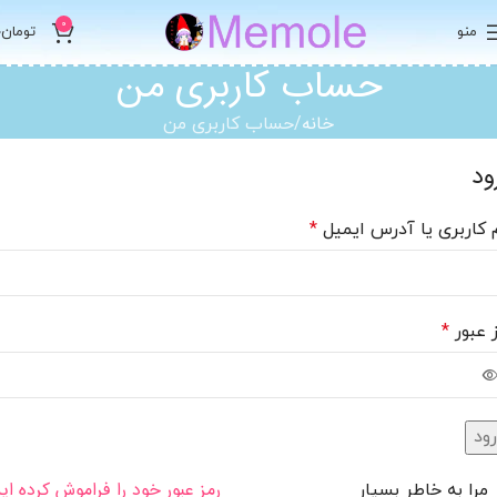
0
منو
تومان
0
حساب کاربری من
خانه
حساب کاربری من
ود
 کاربری یا آدرس ایمیل
*
 عبور
*
رود
رمز عبور خود را فراموش کرده ای
مرا به خاطر بسپار