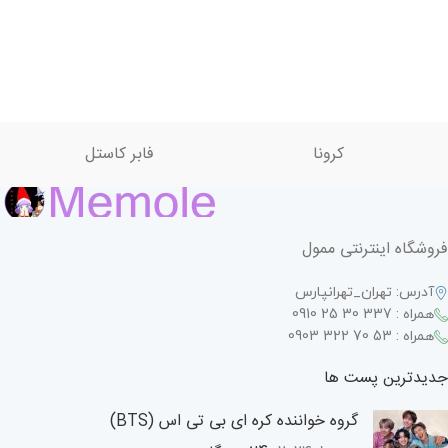
کرونا
فابر کاستل
فروشگاه اینترنتی ممول
آدرس: تهران_تهرانپارس
همراه : 337 30 25 0910
همراه : 53 70 322 0903
جدیدترین پست ها
گروه خواننده کره ای بی تی اس (BTS)